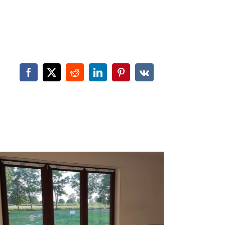
Facebook
X
Reddit
LinkedIn
Pinterest
Vk