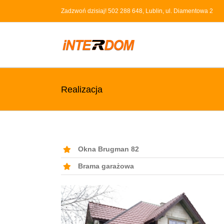
Przejdź
Zadzwoń dzisiaj! 502 288 648, Lublin, ul. Diamentowa 2
do
zawartości
Realizacja
Okna Brugman 82
Brama garażowa