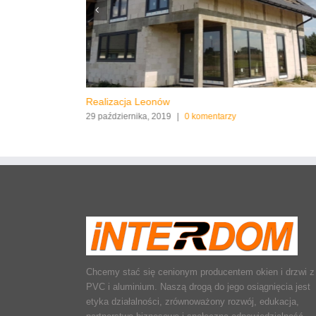
Realizacja Leonów
29 października, 2019
|
0 komentarzy
Chcemy stać się cenionym producentem okien i drzwi z
PVC i aluminium. Naszą drogą do jego osiągnięcia jest
etyka działalności, zrównoważony rozwój, edukacja,