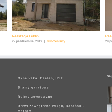
Realizacja Lublin
Real
29 października, 2019
|
0 komentarzy
29 p
Naj
Okna Veka, Gealan, HST
Bramy garażowe
Rolety zewnętrzne
Drzwi zewnętrzne Wikęd, Barański,
Martom