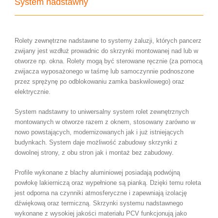
System nadstawny
Rolety zewnętrzne nadstawne to systemy żaluzji, których pancerz
zwijany jest wzdłuż prowadnic do skrzynki montowanej nad lub w
otworze np. okna. Rolety mogą być sterowane ręcznie (za pomocą
zwijacza wyposażonego w taśmę lub samoczynnie podnoszone
przez sprężynę po odblokowaniu zamka baskwilowego) oraz
elektrycznie.
System nadstawny to uniwersalny system rolet zewnętrznych
montowanych w otworze razem z oknem, stosowany zarówno w
nowo powstających, modernizowanych jak i już istniejących
budynkach. System daje możliwość zabudowy skrzynki z
dowolnej strony, z obu stron jak i montaż bez zabudowy.
Profile wykonane z blachy aluminiowej posiadają podwójną
powłokę lakierniczą oraz wypełnione są pianką. Dzięki temu roleta
jest odporna na czynniki atmosferyczne i zapewniają izolację
dźwiękową oraz termiczną. Skrzynki systemu nadstawnego
wykonane z wysokiej jakości materiału PCV funkcjonują jako