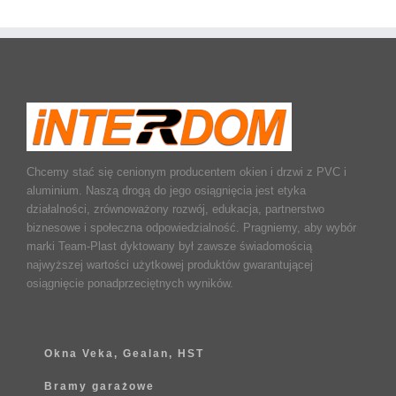
Chcemy stać się cenionym producentem okien i drzwi z PVC i
aluminium. Naszą drogą do jego osiągnięcia jest etyka
działalności, zrównoważony rozwój, edukacja, partnerstwo
biznesowe i społeczna odpowiedzialność. Pragniemy, aby wybór
marki Team-Plast dyktowany był zawsze świadomością
najwyższej wartości użytkowej produktów gwarantującej
osiągnięcie ponadprzeciętnych wyników.
Okna Veka, Gealan, HST
Bramy garażowe