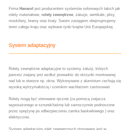
Firma
Hanarol
jest producentem systemów osłonowych takich jak
rolety materiałowe,
rolety zewnętrzne
, żaluzje, wertikale, plisy,
moskitiery, bramy oraz kraty. Swoim zasięgiem obejmujmujemy
teren całego kraju oraz wybrane rynki krajów Unii Europejskiej.
System adaptacyjny
Rolety zewnętrzne adaptacyjne to systemy żaluzji, których
pancerz zwijany jest wzdłuż prowadnic do skrzynki montowanej
nad lub w otworze np. okna. Wykonywane z aluminium cechują się
wysoką wytrzymałością i szerokim wachlarzem zastosowań.
Rolety mogą być sterowane ręcznie (za pomocą zwijacza
wyposażonego w sznurek/taśmę lub samoczynnie podnoszone
przez sprężynę po odbezpieczeniu zamka baskwilowego ) oraz
elektrycznie.
System adaptacyjny rolet zewnętrznych stosowany jest w