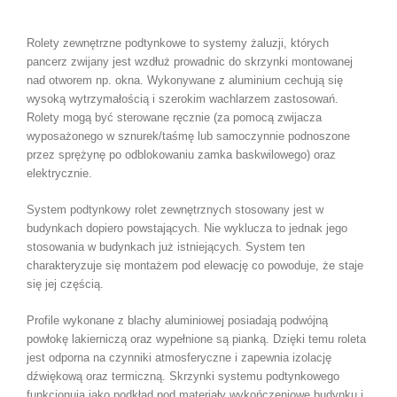
Rolety zewnętrzne podtynkowe to systemy żaluzji, których
pancerz zwijany jest wzdłuż prowadnic do skrzynki montowanej
nad otworem np. okna. Wykonywane z aluminium cechują się
wysoką wytrzymałością i szerokim wachlarzem zastosowań.
Rolety mogą być sterowane ręcznie (za pomocą zwijacza
wyposażonego w sznurek/taśmę lub samoczynnie podnoszone
przez sprężynę po odblokowaniu zamka baskwilowego) oraz
elektrycznie.
System podtynkowy rolet zewnętrznych stosowany jest w
budynkach dopiero powstających. Nie wyklucza to jednak jego
stosowania w budynkach już istniejących. System ten
charakteryzuje się montażem pod elewację co powoduje, że staje
się jej częścią.
Profile wykonane z blachy aluminiowej posiadają podwójną
powłokę lakierniczą oraz wypełnione są pianką. Dzięki temu roleta
jest odporna na czynniki atmosferyczne i zapewnia izolację
dźwiękową oraz termiczną. Skrzynki systemu podtynkowego
funkcjonują jako podkład pod materiały wykończeniowe budynku i