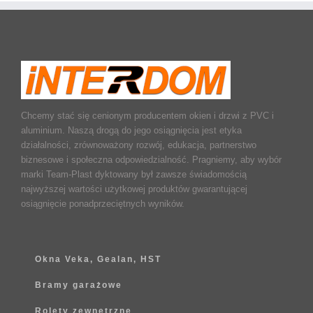
Chcemy stać się cenionym producentem okien i drzwi z PVC i
aluminium. Naszą drogą do jego osiągnięcia jest etyka
działalności, zrównoważony rozwój, edukacja, partnerstwo
biznesowe i społeczna odpowiedzialność. Pragniemy, aby wybór
marki Team-Plast dyktowany był zawsze świadomością
najwyższej wartości użytkowej produktów gwarantującej
osiągnięcie ponadprzeciętnych wyników.
Okna Veka, Gealan, HST
Bramy garażowe
Rolety zewnętrzne