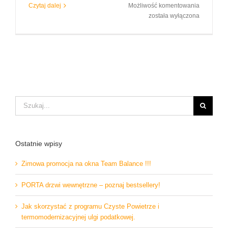
Wikęd
Czytaj dalej
Możliwość komentowania
–
została wyłączona
Nowy
katalog
drzwi
Jesień
2021!
Szukaj
Ostatnie wpisy
Zimowa promocja na okna Team Balance !!!
PORTA drzwi wewnętrzne – poznaj bestsellery!
Jak skorzystać z programu Czyste Powietrze i
termomodernizacyjnej ulgi podatkowej.