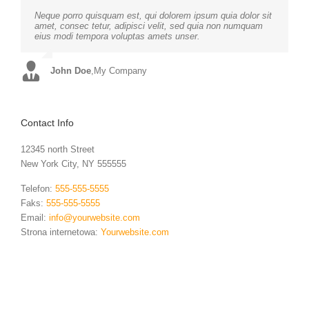
Neque porro quisquam est, qui dolorem ipsum quia dolor sit
Aliquam erat volutpat. Quisque at est id ligula facilisis
amet, consec tetur, adipisci velit, sed quia non numquam
laoreet eget pulvinar nibh. Suspendisse at ultrices dui.
eius modi tempora voluptas amets unser.
Curabitur ac felis arcu sadips ipsums fugiats nemis.
John Doe
Luke Beck
,
My Company
,
Theme Fusion
Contact Info
12345 north Street
New York City, NY 555555
Telefon:
555-555-5555
Faks:
555-555-5555
Email:
info@yourwebsite.com
Strona internetowa:
Yourwebsite.com